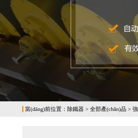
當(dāng)前位置：
除鐵器
>
全部產(chǎn)品
>
強