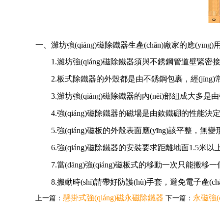
一、濰坊強(qiáng)磁除鐵器生產(chǎn)廠家的應(yīn
1.濰坊強(qiáng)磁除鐵器須與不銹鋼管道壁緊密接觸
2.板式除鐵器的外殼都是由不銹鋼包裹，經(jīng)
3.濰坊強(qiáng)磁除鐵器的內(nèi)部組成大
4.強(qiáng)磁除鐵器的磁場是由釹鐵硼的性能決定
5.強(qiáng)磁板的外殼表面應(yīng)該平整，
6.強(qiáng)磁除鐵器的安裝要求距離地面1.5米以上
7.當(dāng)強(qiáng)磁板式的移動一次只能搬移一個(gè)
8.搬動時(shí)請帶好防護(hù)手套，避免電子產(
懸掛式強(qiáng)磁永磁除鐵器
永磁強(
上一篇：
下一篇：