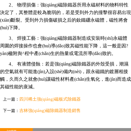
2、 物理損傷：強(qiáng)磁除鐵器所用永磁材料的物料特性
決定了，其整體是較為脆弱的，若是受到外力的撞擊很容易出現
(xiàn)斷裂。受到外力損傷破損之后的釹鐵硼永磁體，磁性將會
(huì)下降。
3、 焊接工藝：強(qiáng)磁除鐵器制造或安裝時(shí)永磁體
周圍的焊接操作也會(huì)導(dǎo)致其磁性能下降，這一般是因?
yàn)楹附舆^程中產(chǎn)生的熱量或電流所導(dǎo)致的。
4、 有液體侵蝕：若是強(qiáng)磁除鐵器的外殼受損，潮濕
的空氣就有可能進(jìn)入設(shè)備內(nèi)，跟永磁鐵的鍍層相接
觸，久而久之就會(huì)讓磁性材料產(chǎn)生氧化，進(jìn)而造成
其磁性能的衰減。
四川稀土強(qiáng)磁板式除鐵器
上一篇：
吉林強(qiáng)磁除鐵器制造銷售
下一篇：