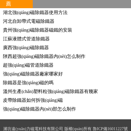
薦
湖北強(qiáng)磁除鐵器使用方法
河北自卸帶式電磁除鐵器
貴州強(qiáng)磁除鐵器磁鐵的安裝
江蘇液體式管道除鐵器
廣西強(qiáng)磁除鐵器
陜西超強(qiáng)磁除鐵器內(nèi)怎么制作
超強(qiáng)磁管道除鐵器
強(qiáng)磁除鐵器廠家哪家好
除鐵器是強(qiáng)磁的嗎
溫州生產(chǎn)塑料粒強(qiáng)磁除鐵器有幾家
皮帶除鐵器如何拆強(qiáng)磁
強(qiáng)磁除鐵器內(nèi)部怎么制作
濰坊遠(yuǎn)力磁電科技有限公司 版權(quán)所有
魯ICP備16011227號