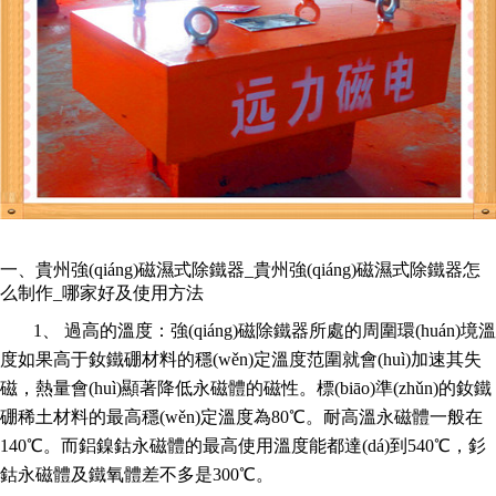
一、貴州強(qiáng)磁濕式除鐵器_貴州強(qiáng)磁濕式除鐵器怎
么制作_哪家好及使用方法
1、 過高的溫度：強(qiáng)磁除鐵器所處的周圍環(huán)境溫
度如果高于釹鐵硼材料的穩(wěn)定溫度范圍就會(huì)加速其失
磁，熱量會(huì)顯著降低永磁體的磁性。標(biāo)準(zhǔn)的釹鐵
硼稀土材料的最高穩(wěn)定溫度為80℃。耐高溫永磁體一般在
140℃。而鋁鎳鈷永磁體的最高使用溫度能都達(dá)到540℃，釤
鈷永磁體及鐵氧體差不多是300℃。