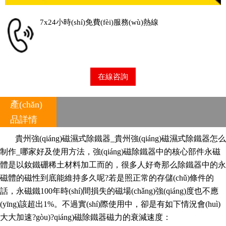
7x24小時(shí)免費(fèi)服務(wù)熱線
在線咨詢
產(chǎn)
品詳情
貴州強(qiáng)磁濕式除鐵器_貴州
強(qiáng)磁濕式除鐵器
怎么
制作_哪家好及使用方法，強(qiáng)磁除鐵器中的核心部件永磁
體是以釹鐵硼稀土材料加工而的，很多人好奇那么除鐵器中的永
磁體的磁性到底能維持多久呢?若是照正常的存儲(chǔ)條件的
話，永磁鐵100年時(shí)間損失的磁場(chǎng)強(qiáng)度也不應
(yīng)該超出1%。不過實(shí)際使用中，卻是有如下情況會(huì)
大大加速?gòu)?qiáng)磁除鐵器磁力的衰減速度：