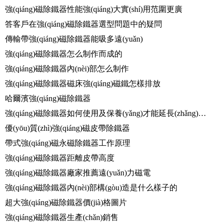
強(qiáng)磁除鐵器性能強(qiáng)大實(shí)用范圍更廣
答客戶在強(qiáng)磁除鐵器選型問題中的疑問
傳輸帶強(qiáng)磁除鐵器能吸多遠(yuǎn)
強(qiáng)磁除鐵器怎么制作而成的
強(qiáng)磁除鐵器內(nèi)部怎么制作
強(qiáng)磁除鐵器磁床強(qiáng)磁鐵怎樣排放
哈爾濱強(qiáng)磁除鐵器
強(qiáng)磁除鐵器如何使用及保養(yǎng)才能延長(zhǎng)使用壽命
優(yōu)質(zhì)強(qiáng)磁皮帶除鐵器
帶式強(qiáng)磁永磁除鐵器工作原理
強(qiáng)磁除鐵器距離皮帶高度
強(qiáng)磁除鐵器廠家推薦遠(yuǎn)力磁電
強(qiáng)磁除鐵器內(nèi)部構(gòu)造是什么樣子的
超大強(qiáng)磁除鐵器價(jià)格圖片
強(qiáng)磁除鐵器生產(chǎn)銷售