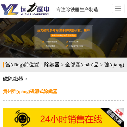
切
換
導
(dǎo)
航
當(dāng)前位置：
除鐵器
>
全部產(chǎn)品
>
強(qiáng)
磁除鐵器
>
貴州強(qiáng)磁濕式除鐵器